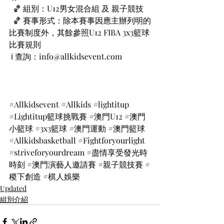
  🏀 組別：U12男女混合組 及 親子競技
  🏀 賽事形式：除本賽事因應主辦列明的
比賽制度外，其餘參照U12 FIBA 3x3籃球
比賽規則
 ℹ️ 查詢：info@allkidsevent.com
#Allkidsevent
#Allkids
#lightitup
#Lightitup籃球挑戰賽
#澳門U12
#澳門
小籃球
#3x3籃球
#澳門運動
#澳門籃球
#Allkidsbasketball
#Fightforyourlight
#striveforyourdream
#盡情享受發光時
時刻
#澳門演藝人邀請賽
#親子競技賽
#
稷下創造
#棋人娛樂
Updated
組別介紹