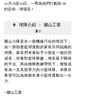
10月28及29日，一齊為他們打氣啦 📣  
約定你，球場見！
⛹️ 球隊介紹 - 礦山工業 
⛹️‍♀️
礦山小隊是在一個機緣巧合的情況下，
由一群熱愛籃球運動的家長共同組織的
球隊。家長們本著給予小朋友一個共同
成長，培養對籃球興趣，增長親子關係
的平台。再由棟輝教練帶領下，慢慢成
長為一支具競爭力的小籃球隊。本隊亦
希望可以為推動本澳小籃球運動出一分
力。
#礦山工業